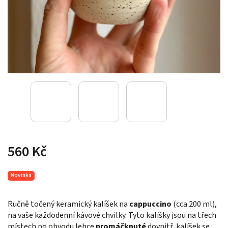
560 Kč
Novinka
Ručně točený keramický kalíšek na
cappuccino
(cca 200 ml),
na vaše každodenní kávové chvilky. Tyto kalíšky jsou na třech
místech po obvodu lehce
promáčknuté
dovnitř, kalíšek se