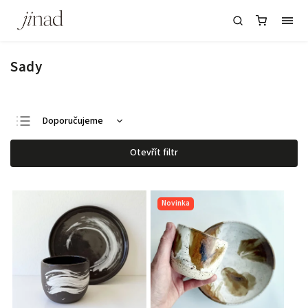
Sady
Doporučujeme
Nejlevnější
Otevřít filtr
Nejdražší
Nejprodávanější
Novinka
Abecedně