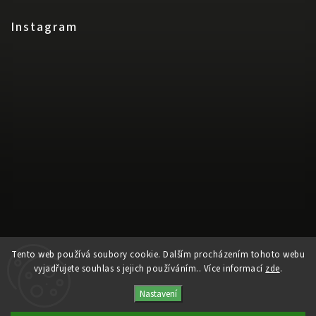
Instagram
Sledovat na Instagramu
Tento web používá soubory cookie. Dalším procházením tohoto webu
vyjadřujete souhlas s jejich používáním.. Více informací
zde
.
Copyright 2026
Jinad Studio
. Všechna práva vyhrazena.
Nastavení
Vytvořil
Shoptet
| Design
Shoptak.cz