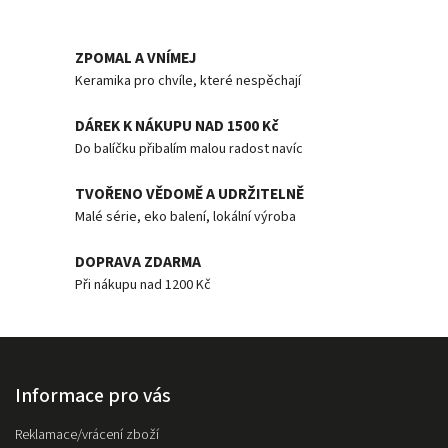
ZPOMAL A VNÍMEJ
Keramika pro chvíle, které nespěchají
DÁREK K NÁKUPU NAD 1500 Kč
Do balíčku přibalím malou radost navíc
TVOŘENO VĚDOMĚ A UDRŽITELNĚ
Malé série, eko balení, lokální výroba
DOPRAVA ZDARMA
Při nákupu nad 1200 Kč
Informace pro vás
Reklamace/vrácení zboží