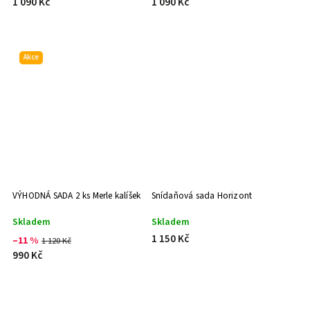
1 090 Kč
1 090 Kč
Akce
VÝHODNÁ SADA 2 ks Merle kalíšek
Snídaňová sada Horizont
Skladem
Skladem
1 150 Kč
–11 %
1 120 Kč
990 Kč