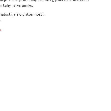
 nejrůznější přírodniny - větvičky, jehlice stromů nebo
mi tahy na keramiku.
nalosti, ale o přítomnosti.
.
.