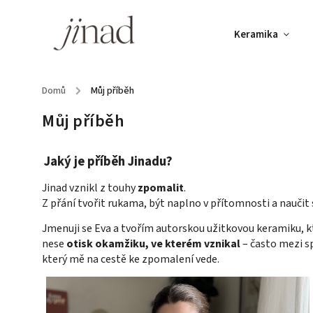
Keramika
Domů
/
Můj příběh
Můj příběh
Jaký je příběh Jinadu?
Jinad vznikl z touhy
zpomalit
.
Z přání tvořit rukama, být naplno v přítomnosti a naučit s
Jmenuji se Eva a tvořím autorskou užitkovou keramiku, kt
nese
otisk okamžiku, ve kterém vznikal
– často mezi s
který mě na cestě ke zpomalení vede.