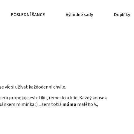
POSLEDNÍ ŠANCE
Výhodné sady
Doplňky
e víc si užívat každodenní chvíle.
erá propojuje estetiku, řemeslo a klid. Každý kousek
pánkem miminka :). Jsem totiž
máma
malého V.,