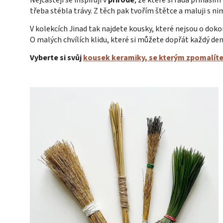
Nejčastěji se inspirují v
přírodě
, ze které si ráda přináším
třeba stébla trávy. Z těch pak tvořím štětce a maluji s ni
V kolekcích Jinad tak najdete kousky, které nejsou o doko
O malých chvílích klidu, které si můžete dopřát každý den
Vyberte si svůj
kousek keramiky, se kterým zpomalíte