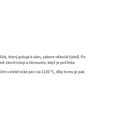
íček, který putuje k vám, zabere několik týdnů. Po
ivě zkontroluji a obrousím, když je potřeba.
lím v elektrické peci na 1220 °C, díky tomu je pak