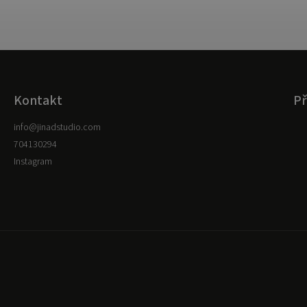
Kontakt
Př
info
@
jinadstudio.com
704130294
Instagram