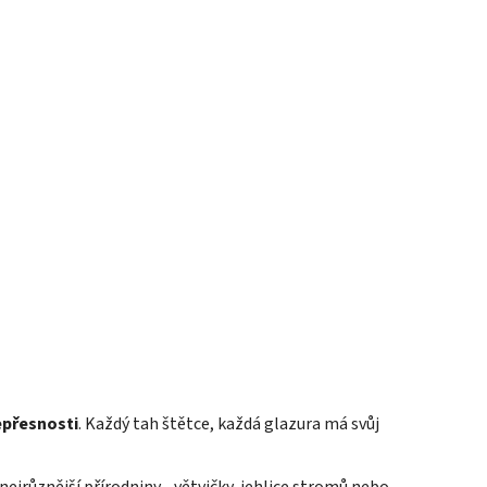
epřesnosti
. Každý tah štětce, každá glazura má svůj